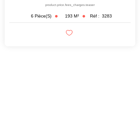
product.price.fees_charges.teaser
193
M²
Réf :
3283
6
Pièce(s)