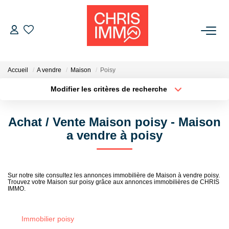
ACHETER
Accueil
A vendre
Maison
Poisy
ESTIMER
Modifier les critères de recherche
Localisation
Type de bien
Localisation
Sélectionnez...
VENDRE
Achat / Vente Maison poisy - Maison
Surface min
Budget max
a vendre à poisy
BIENS VENDUS
Plus de critères
Créer une alerte
L'AGENCE
Sur notre site consultez les annonces immobilière de Maison à vendre poisy.
Trouvez votre Maison sur poisy grâce aux annonces immobilières de CHRIS
IMMO.
Présentation De L'agence
L'équipe
Immobilier poisy