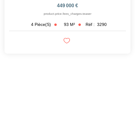
449 000 €
product.price.fees_charges.teaser
93
M²
Réf :
3290
4
Pièce(s)