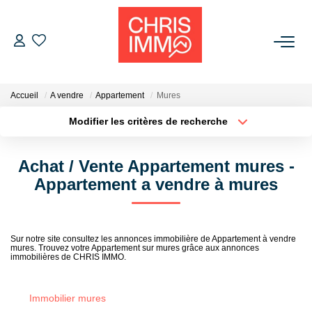
ACHETER
Accueil
A vendre
Appartement
Mures
ESTIMER
Modifier les critères de recherche
Localisation
Type de bien
Localisation
Sélectionnez...
VENDRE
Achat / Vente Appartement mures -
Surface min
Budget max
Appartement a vendre à mures
BIENS VENDUS
Plus de critères
Créer une alerte
L'AGENCE
Sur notre site consultez les annonces immobilière de Appartement à vendre
mures. Trouvez votre Appartement sur mures grâce aux annonces
immobilières de CHRIS IMMO.
Présentation De L'agence
L'équipe
Immobilier mures