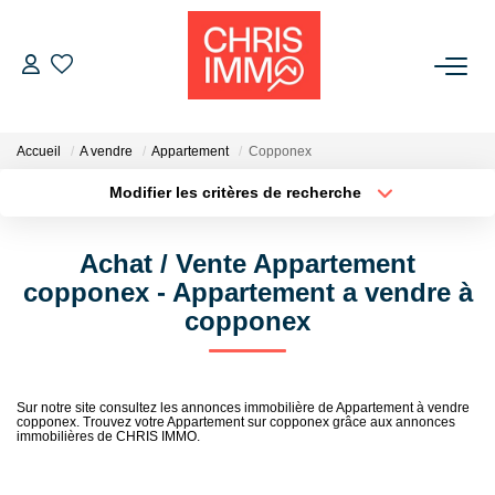
ACHETER
Accueil
A vendre
Appartement
Copponex
ESTIMER
Modifier les critères de recherche
Localisation
Type de bien
Localisation
Sélectionnez...
VENDRE
Achat / Vente Appartement
Surface min
Budget max
copponex - Appartement a vendre à
BIENS VENDUS
copponex
Plus de critères
Créer une alerte
L'AGENCE
Sur notre site consultez les annonces immobilière de Appartement à vendre
copponex. Trouvez votre Appartement sur copponex grâce aux annonces
Présentation De L'agence
immobilières de CHRIS IMMO.
L'équipe