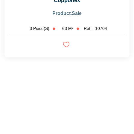
Copponex
Product.sale
63
M²
Réf :
10704
3
Pièce(s)