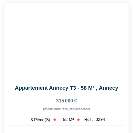
CONTACT
EN
Appartement Annecy T3 - 58 M²
,
Annecy
315 000 €
product.price.fees_charges.teaser
58
M²
Réf :
3294
3
Pièce(s)