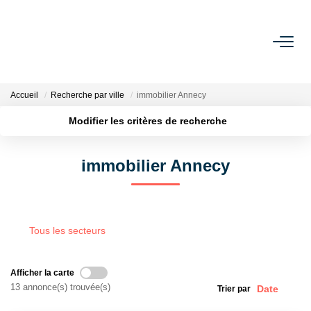
ACHETER
Accueil
Recherche par ville
immobilier Annecy
ESTIMER
Modifier les critères de recherche
Localisation
Type de bien
Surface min
Budget max
VENDRE
immobilier Annecy
Plus de critères
Créer une alerte
BIENS VENDUS
Tous les secteurs
L'AGENCE
Présentation De L'agence
Afficher la carte
L'équipe
13 annonce(s) trouvée(s)
Trier par