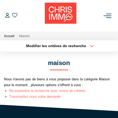
ACHETER
Accueil
Maison
ESTIMER
Modifier les critères de recherche
Localisation
Type de bien
Localisation
Sélectionnez...
VENDRE
maison
Surface min
Budget max
BIENS VENDUS
Nous n'avons pas de biens à vous proposer dans la catégorie Maison
Plus de critères
Créer une alerte
pour le moment , plusieurs options s'offrent à vous :
L'AGENCE
Re-soumettre la recherche avec moins de critères.
Transmettez-nous votre demande
Présentation De L'agence
L'équipe