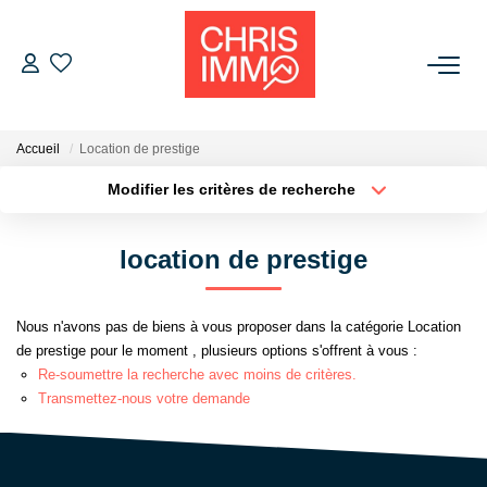
ACHETER
Accueil
Location de prestige
ESTIMER
Modifier les critères de recherche
Localisation
Type de bien
Localisation
Sélectionnez...
VENDRE
location de prestige
Surface min
Budget max
BIENS VENDUS
Nous n'avons pas de biens à vous proposer dans la catégorie Location
Plus de critères
Créer une alerte
de prestige pour le moment , plusieurs options s'offrent à vous :
L'AGENCE
Re-soumettre la recherche avec moins de critères.
Transmettez-nous votre demande
Présentation De L'agence
L'équipe