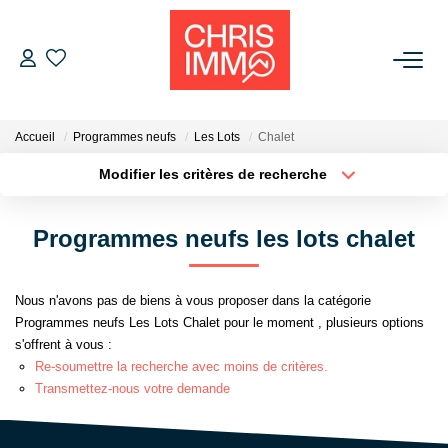
ACHETER
Accueil
Programmes neufs
Les Lots
Chalet
ESTIMER
Modifier les critères de recherche
Localisation
Type de bien
Localisation
Sélectionnez...
VENDRE
Programmes neufs les lots chalet
Surface min
Budget max
BIENS VENDUS
Nous n'avons pas de biens à vous proposer dans la catégorie
Plus de critères
Créer une alerte
Programmes neufs Les Lots Chalet pour le moment , plusieurs options
L'AGENCE
s'offrent à vous :
Re-soumettre la recherche avec moins de critères.
Présentation De L'agence
Transmettez-nous votre demande
L'équipe