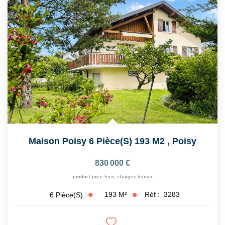
CONTACT
EN
Maison Poisy 6 Pièce(s) 193 M2
,
Poisy
830 000 €
product.price.fees_charges.teaser
193
M²
Réf :
3283
6
Pièce(s)