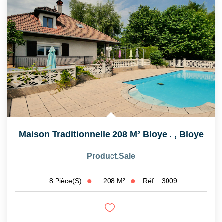
Maison Traditionnelle 208 M² Bloye .
,
Bloye
Product.sale
208
M²
Réf :
3009
8
Pièce(s)