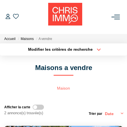
ACHETER
Accueil
Maisons
A vendre
ESTIMER
Modifier les critères de recherche
Localisation
Type de bien
Localisation
Sélectionnez...
VENDRE
Maisons a vendre
Surface min
Budget max
BIENS VENDUS
Plus de critères
Créer une alerte
Maison
L'AGENCE
Afficher la carte
Présentation De L'agence
2 annonce(s) trouvée(s)
Trier par
L'équipe