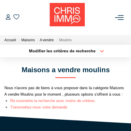
ACHETER
Accueil
Maisons
A vendre
Moulins
ESTIMER
Modifier les critères de recherche
Localisation
Type de bien
Localisation
Sélectionnez...
VENDRE
Maisons a vendre moulins
Surface min
Budget max
BIENS VENDUS
Nous n'avons pas de biens à vous proposer dans la catégorie Maisons
Plus de critères
Créer une alerte
A vendre Moulins pour le moment , plusieurs options s'offrent à vous :
L'AGENCE
Re-soumettre la recherche avec moins de critères.
Transmettez-nous votre demande
Présentation De L'agence
L'équipe