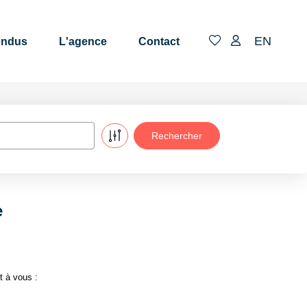
EN
endus
L'agence
Contact
e
t à vous :