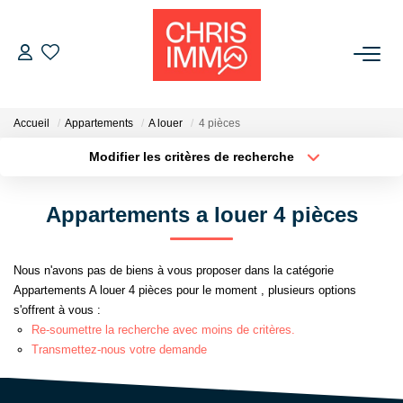
ACHETER
Accueil
Appartements
A louer
4 pièces
ESTIMER
Modifier les critères de recherche
Localisation
Type de bien
Localisation
Sélectionnez...
VENDRE
Appartements a louer 4 pièces
Surface min
Budget max
BIENS VENDUS
Nous n'avons pas de biens à vous proposer dans la catégorie
Plus de critères
Créer une alerte
Appartements A louer 4 pièces pour le moment , plusieurs options
L'AGENCE
s'offrent à vous :
Re-soumettre la recherche avec moins de critères.
Présentation De L'agence
Transmettez-nous votre demande
L'équipe