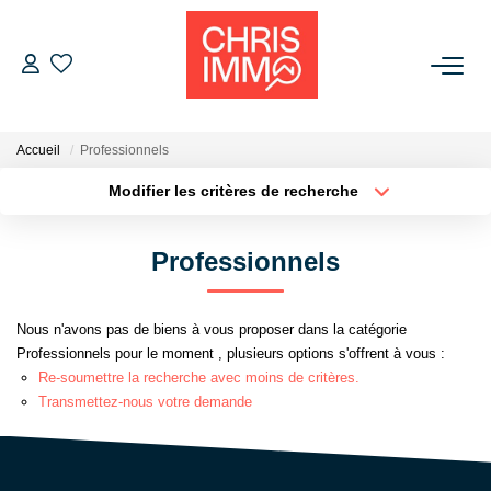
ACHETER
Accueil
Professionnels
ESTIMER
Modifier les critères de recherche
Localisation
Type de bien
Localisation
Sélectionnez...
VENDRE
Professionnels
Surface min
Budget max
BIENS VENDUS
Nous n'avons pas de biens à vous proposer dans la catégorie
Plus de critères
Créer une alerte
Professionnels pour le moment , plusieurs options s'offrent à vous :
L'AGENCE
Re-soumettre la recherche avec moins de critères.
Transmettez-nous votre demande
Présentation De L'agence
L'équipe