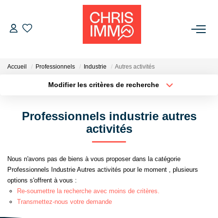
ACHETER
Accueil
Professionnels
Industrie
Autres activités
ESTIMER
Modifier les critères de recherche
Localisation
Type de bien
Localisation
Sélectionnez...
VENDRE
Professionnels industrie autres
Surface min
Budget max
activités
BIENS VENDUS
Plus de critères
Créer une alerte
Nous n'avons pas de biens à vous proposer dans la catégorie
L'AGENCE
Professionnels Industrie Autres activités pour le moment , plusieurs
options s'offrent à vous :
Présentation De L'agence
Re-soumettre la recherche avec moins de critères.
Transmettez-nous votre demande
L'équipe