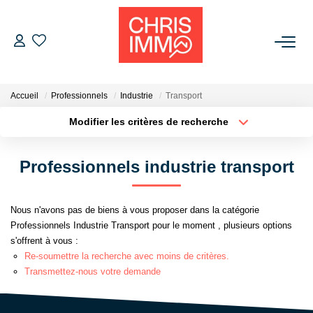
ACHETER
Accueil
Professionnels
Industrie
Transport
ESTIMER
Modifier les critères de recherche
Localisation
Type de bien
Localisation
Sélectionnez...
VENDRE
Professionnels industrie transport
Surface min
Budget max
BIENS VENDUS
Nous n'avons pas de biens à vous proposer dans la catégorie
Plus de critères
Créer une alerte
Professionnels Industrie Transport pour le moment , plusieurs options
L'AGENCE
s'offrent à vous :
Re-soumettre la recherche avec moins de critères.
Présentation De L'agence
Transmettez-nous votre demande
L'équipe