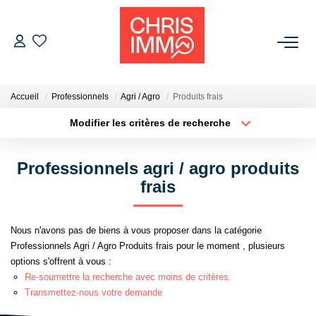
ACHETER
Accueil
Professionnels
Agri / Agro
Produits frais
ESTIMER
Modifier les critères de recherche
Localisation
Type de bien
Localisation
Sélectionnez...
VENDRE
Professionnels agri / agro produits
Surface min
Budget max
frais
BIENS VENDUS
Plus de critères
Créer une alerte
Nous n'avons pas de biens à vous proposer dans la catégorie
L'AGENCE
Professionnels Agri / Agro Produits frais pour le moment , plusieurs
options s'offrent à vous :
Présentation De L'agence
Re-soumettre la recherche avec moins de critères.
Transmettez-nous votre demande
L'équipe