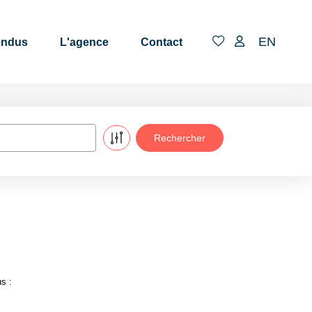
EN
endus
L'agence
Contact
s :