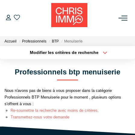
ACHETER
Accueil
Professionnels
BTP
Menuiserie
ESTIMER
Modifier les critères de recherche
Localisation
Type de bien
Localisation
Sélectionnez...
VENDRE
Professionnels btp menuiserie
Surface min
Budget max
BIENS VENDUS
Nous n'avons pas de biens à vous proposer dans la catégorie
Plus de critères
Créer une alerte
Professionnels BTP Menuiserie pour le moment , plusieurs options
L'AGENCE
s'offrent à vous :
Re-soumettre la recherche avec moins de critères.
Présentation De L'agence
Transmettez-nous votre demande
L'équipe