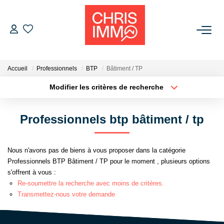
ACHETER
Accueil
Professionnels
BTP
Bâtiment / TP
ESTIMER
Modifier les critères de recherche
Localisation
Type de bien
Localisation
Sélectionnez...
VENDRE
Professionnels btp bâtiment / tp
Surface min
Budget max
BIENS VENDUS
Nous n'avons pas de biens à vous proposer dans la catégorie
Plus de critères
Créer une alerte
Professionnels BTP Bâtiment / TP pour le moment , plusieurs options
L'AGENCE
s'offrent à vous :
Re-soumettre la recherche avec moins de critères.
Présentation De L'agence
Transmettez-nous votre demande
L'équipe