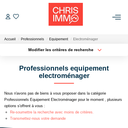
ACHETER
Accueil
Professionnels
Equipement
Electroménager
ESTIMER
Modifier les critères de recherche
Localisation
Type de bien
Localisation
Sélectionnez...
VENDRE
Professionnels equipement
Surface min
Budget max
electroménager
BIENS VENDUS
Plus de critères
Créer une alerte
Nous n'avons pas de biens à vous proposer dans la catégorie
L'AGENCE
Professionnels Equipement Electroménager pour le moment , plusieurs
options s'offrent à vous :
Présentation De L'agence
Re-soumettre la recherche avec moins de critères.
Transmettez-nous votre demande
L'équipe