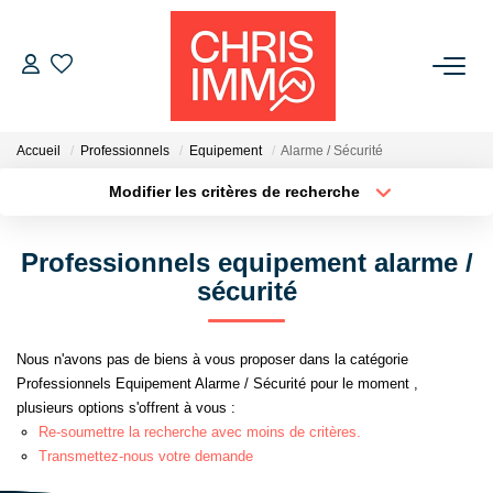
ACHETER
Accueil
Professionnels
Equipement
Alarme / Sécurité
ESTIMER
Modifier les critères de recherche
Localisation
Type de bien
Surface min
Budget max
VENDRE
Professionnels equipement alarme /
sécurité
Plus de critères
Créer une alerte
BIENS VENDUS
Nous n'avons pas de biens à vous proposer dans la catégorie
L'AGENCE
Professionnels Equipement Alarme / Sécurité pour le moment ,
plusieurs options s'offrent à vous :
Présentation De L'agence
Re-soumettre la recherche avec moins de critères.
L'équipe
Transmettez-nous votre demande