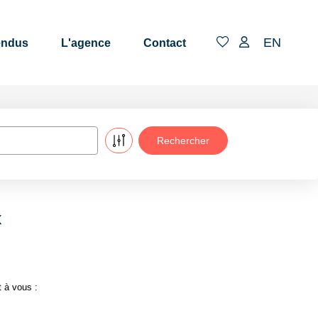
EN
endus
L'agence
Contact
x
 à vous :