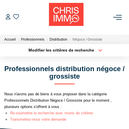
ACHETER
Accueil
Professionnels
Distribution
Négoce / Grossiste
ESTIMER
Modifier les critères de recherche
Localisation
Type de bien
Localisation
Sélectionnez...
VENDRE
Professionnels distribution négoce /
Surface min
Budget max
grossiste
BIENS VENDUS
Plus de critères
Créer une alerte
Nous n'avons pas de biens à vous proposer dans la catégorie
L'AGENCE
Professionnels Distribution Négoce / Grossiste pour le moment ,
plusieurs options s'offrent à vous :
Présentation De L'agence
Re-soumettre la recherche avec moins de critères.
Transmettez-nous votre demande
L'équipe