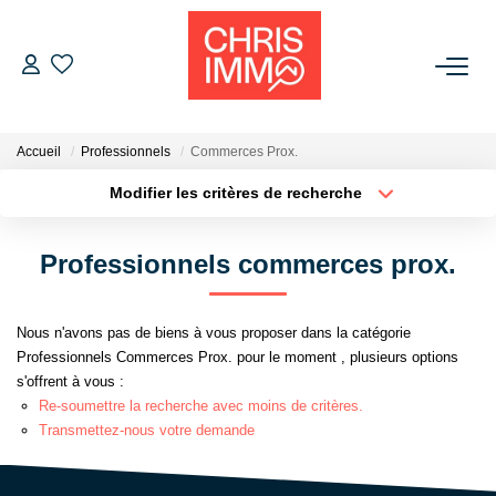
ACHETER
Accueil
Professionnels
Commerces Prox.
ESTIMER
Modifier les critères de recherche
Localisation
Type de bien
Localisation
Sélectionnez...
VENDRE
Professionnels commerces prox.
Surface min
Budget max
BIENS VENDUS
Nous n'avons pas de biens à vous proposer dans la catégorie
Plus de critères
Créer une alerte
Professionnels Commerces Prox. pour le moment , plusieurs options
L'AGENCE
s'offrent à vous :
Re-soumettre la recherche avec moins de critères.
Présentation De L'agence
Transmettez-nous votre demande
L'équipe