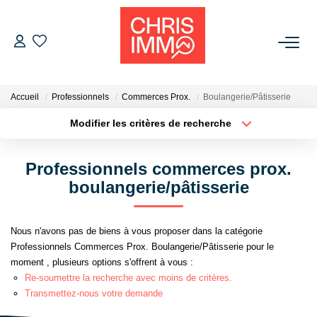
ACHETER
Accueil
Professionnels
Commerces Prox.
Boulangerie/Pâtisserie
ESTIMER
Modifier les critères de recherche
Localisation
Type de bien
Localisation
Sélectionnez...
VENDRE
Professionnels commerces prox.
Surface min
Budget max
boulangerie/pâtisserie
BIENS VENDUS
Plus de critères
Créer une alerte
Nous n'avons pas de biens à vous proposer dans la catégorie
L'AGENCE
Professionnels Commerces Prox. Boulangerie/Pâtisserie pour le
moment , plusieurs options s'offrent à vous :
Présentation De L'agence
Re-soumettre la recherche avec moins de critères.
Transmettez-nous votre demande
L'équipe