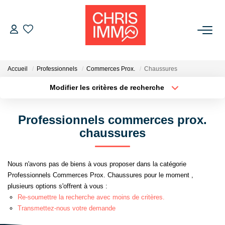
ACHETER
Accueil
Professionnels
Commerces Prox.
Chaussures
ESTIMER
Modifier les critères de recherche
Localisation
Type de bien
Localisation
Sélectionnez...
VENDRE
Professionnels commerces prox.
Surface min
Budget max
chaussures
BIENS VENDUS
Plus de critères
Créer une alerte
Nous n'avons pas de biens à vous proposer dans la catégorie
L'AGENCE
Professionnels Commerces Prox. Chaussures pour le moment ,
plusieurs options s'offrent à vous :
Présentation De L'agence
Re-soumettre la recherche avec moins de critères.
Transmettez-nous votre demande
L'équipe