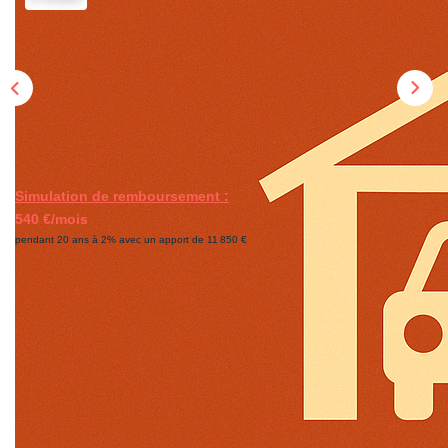
CONTACT
EN
Simulation de remboursement :
540 €/mois
pendant 20 ans à 2% avec un apport de 11 850 €
Description
Réf : 3108
A vendre grand garage double dans une copropriété
sécurisée.