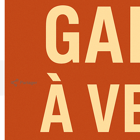
Ce garage est un véritable garage double sur la largeur et
permet encore de mettre des vélos et motos sur l'arrière.
Situé sur l'avenue d'Aléry, il se trouve en plein centre ville à
2 minutes à pied de la gare .
**
Honoraires à la charge du vendeur
Nos honoraires
Nous contacter
Imprimer
Partager
Calculer mon budget
Caractéristiques détaillées
Général