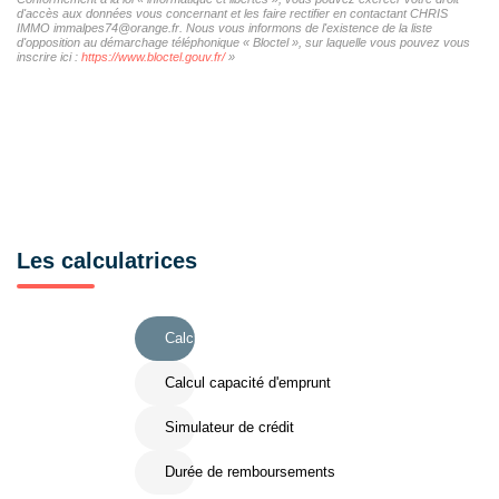
d'accès aux données vous concernant et les faire rectifier en contactant CHRIS
IMMO immalpes74@orange.fr. Nous vous informons de l'existence de la liste
d'opposition au démarchage téléphonique « Bloctel », sur laquelle vous pouvez vous
inscrire ici :
https://www.bloctel.gouv.fr/
»
Les calculatrices
Calcul Frais de notaire
Calcul capacité d'emprunt
Simulateur de crédit
Durée de remboursements