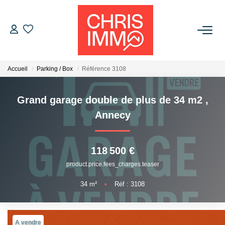
ACHETER
Accueil
Parking / Box
Référence 3108
ESTIMER
Grand garage double de plus de 34 m2
,
VENDRE
Annecy
BIENS VENDUS
118 500 €
product.price.fees_charges.teaser
L'AGENCE
34
m²
•
Réf : 3108
Présentation De L'agence
L'équipe
A vendre