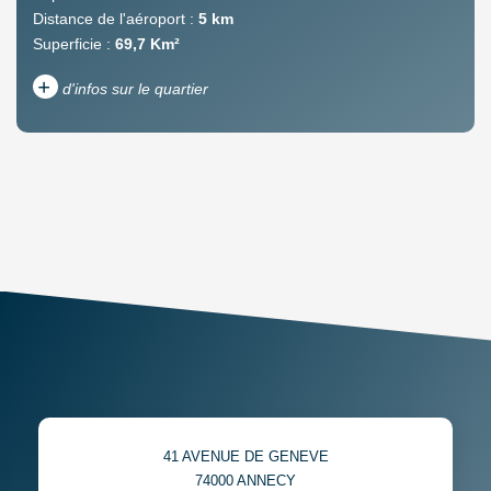
Distance de l'aéroport :
5 km
Superficie :
69,7 Km²
+
d'infos sur le quartier
DENSITÉ DE POPULATION
ENFANTS ET ADOLESCENTS
AGE MOYEN
REVENU MENSUEL PAR
MÉNAGE
TAUX DE PROPRIÉTAIRES
TAUX D'HABITATION
TAXE FONCIÈRE
PART DES MÉNAGES SANS
VOITURE
DISTANCE DE L'AÉROPORT :
SUPERFICIE :
41 AVENUE DE GENEVE
RÉSULTATS DES LYCÉES
ECOLES ET CRÈCHES
74000
ANNECY