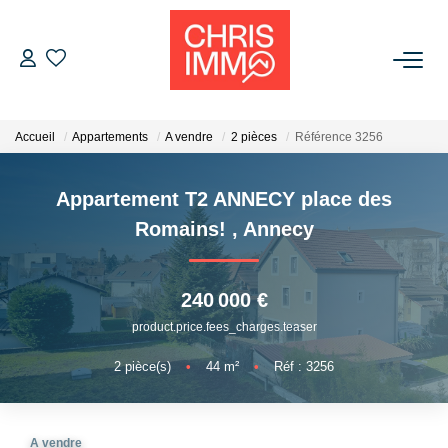
ACHETER
Accueil
Appartements
A vendre
2 pièces
Référence 3256
ESTIMER
Appartement T2 ANNECY place des
VENDRE
Romains!
,
Annecy
BIENS VENDUS
240 000 €
product.price.fees_charges.teaser
L'AGENCE
2
pièce(s)
•
44
m²
•
Réf : 3256
Présentation De L'agence
L'équipe
A vendre