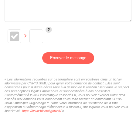
Envoyer le message
« Les informations recueillies sur ce formulaire sont enregistrées dans un fichier
informatisé par CHRIS IMMO pour gérer votre demande de contact. Elles sont
conservées pour la durée nécessaire à la gestion de la relation client dans le respect
des prescriptions légales applicables et sont destinées à nos conseillers
Conformément à la loi « informatique et libertés », vous pouvez exercer votre droit
d'accès aux données vous concernant et les faire rectifier en contactant CHRIS
IMMO immalpes74@orange.fr. Nous vous informons de l'existence de la liste
d'opposition au démarchage téléphonique « Bloctel », sur laquelle vous pouvez vous
inscrire ici :
https://www.bloctel.gouv.fr/
»