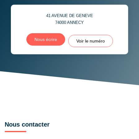
DISTANCE DE L'AÉROPORT :
SUPERFICIE :
41 AVENUE DE GENEVE
RÉSULTATS DES LYCÉES
ECOLES ET CRÈCHES
74000
ANNECY
RESTAURANTS ET CAFÉS
COMMERCES
Nous écrire
Voir le numéro
MÉDECINS
Nous contacter