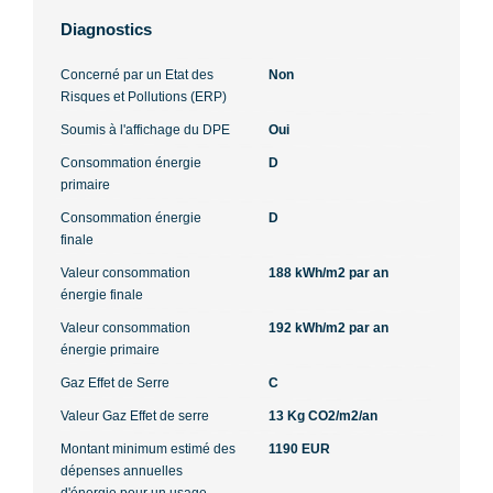
Diagnostics
Concerné par un Etat des
Non
Risques et Pollutions (ERP)
Soumis à l'affichage du DPE
Oui
Consommation énergie
D
primaire
Consommation énergie
D
finale
Valeur consommation
188 kWh/m2 par an
énergie finale
Valeur consommation
192 kWh/m2 par an
énergie primaire
Gaz Effet de Serre
C
Valeur Gaz Effet de serre
13 Kg CO2/m2/an
Montant minimum estimé des
1190 EUR
dépenses annuelles
d'énergie pour un usage