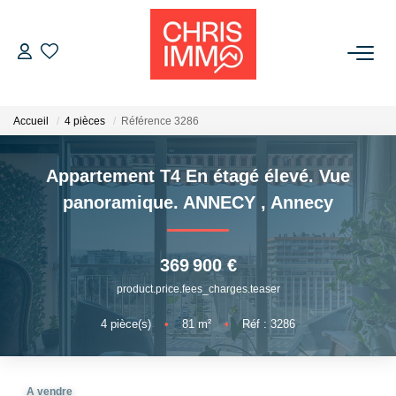
ACHETER
Accueil
4 pièces
Référence 3286
ESTIMER
Appartement T4 En étagé élevé. Vue
VENDRE
panoramique. ANNECY
,
Annecy
BIENS VENDUS
369 900 €
product.price.fees_charges.teaser
L'AGENCE
4
pièce(s)
•
81
m²
•
Réf : 3286
Présentation De L'agence
L'équipe
A vendre