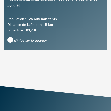
avec 96...
Population :
125 694 habitants
Distance de l'aéroport :
5 km
Superficie :
69,7 Km²
+
d'infos sur le quartier
DENSITÉ DE POPULATION
ENFANTS ET ADOLESCENTS
AGE MOYEN
REVENU MENSUEL PAR
MÉNAGE
TAUX DE PROPRIÉTAIRES
TAUX D'HABITATION
TAXE FONCIÈRE
PART DES MÉNAGES SANS
VOITURE