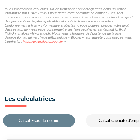
« Les informations recueillies sur ce formulaire sont enregistrées dans un fichier
informatisé par CHRIS IMMO pour gérer votre demande de contact. Elles sont
conservées pour la durée nécessaire à la gestion de la relation client dans le respect
des prescriptions légales applicables et sont destinées à nos conseillers
Conformément à la loi « informatique et libertés », vous pouvez exercer votre droit
d'accès aux données vous concernant et les faire rectifier en contactant CHRIS
IMMO immalpes74@orange.fr. Nous vous informons de l'existence de la liste
d'opposition au démarchage téléphonique « Bloctel », sur laquelle vous pouvez vous
inscrire ici :
https://www.bloctel.gouv.fr/
»
Les calculatrices
Calcul Frais de notaire
Calcul capacité d'empr