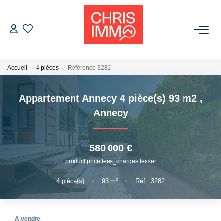
ACHETER
Accueil
4 pièces
Référence 3282
ESTIMER
Appartement Annecy 4 pièce(s) 93 m2
,
VENDRE
Annecy
BIENS VENDUS
580 000 €
product.price.fees_charges.teaser
L'AGENCE
4
pièce(s)
•
93
m²
•
Réf : 3282
Présentation De L'agence
L'équipe
A vendre