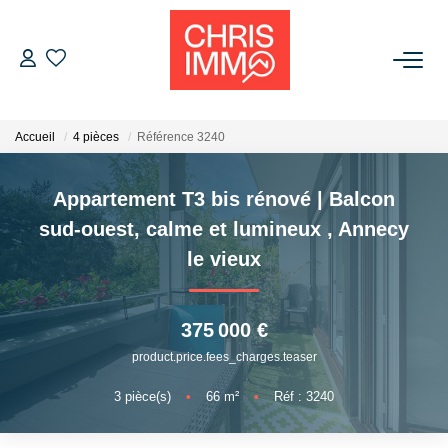
ACHETER
Accueil
4 pièces
Référence 3240
ESTIMER
Appartement T3 bis rénové | Balcon
VENDRE
sud-ouest, calme et lumineux
,
Annecy
le vieux
BIENS VENDUS
375 000 €
L'AGENCE
product.price.fees_charges.teaser
Présentation De L'agence
3
pièce(s)
•
66
m²
•
Réf : 3240
L'équipe