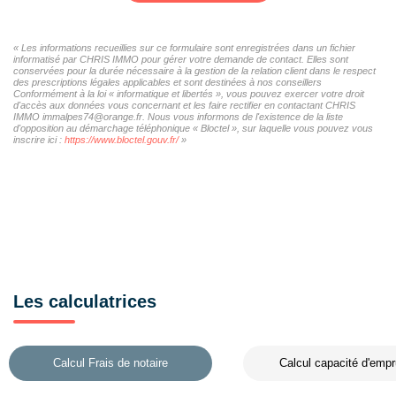
« Les informations recueillies sur ce formulaire sont enregistrées dans un fichier
informatisé par CHRIS IMMO pour gérer votre demande de contact. Elles sont
conservées pour la durée nécessaire à la gestion de la relation client dans le respect
des prescriptions légales applicables et sont destinées à nos conseillers
Conformément à la loi « informatique et libertés », vous pouvez exercer votre droit
d'accès aux données vous concernant et les faire rectifier en contactant CHRIS
IMMO immalpes74@orange.fr. Nous vous informons de l'existence de la liste
d'opposition au démarchage téléphonique « Bloctel », sur laquelle vous pouvez vous
inscrire ici :
https://www.bloctel.gouv.fr/
»
Les calculatrices
Calcul Frais de notaire
Calcul capacité d'empr