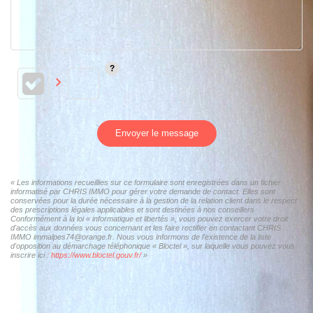
Envoyer le message
« Les informations recueillies sur ce formulaire sont enregistrées dans un fichier
informatisé par CHRIS IMMO pour gérer votre demande de contact. Elles sont
conservées pour la durée nécessaire à la gestion de la relation client dans le respect
des prescriptions légales applicables et sont destinées à nos conseillers
Conformément à la loi « informatique et libertés », vous pouvez exercer votre droit
d'accès aux données vous concernant et les faire rectifier en contactant CHRIS
IMMO immalpes74@orange.fr. Nous vous informons de l'existence de la liste
d'opposition au démarchage téléphonique « Bloctel », sur laquelle vous pouvez vous
inscrire ici :
https://www.bloctel.gouv.fr/
»