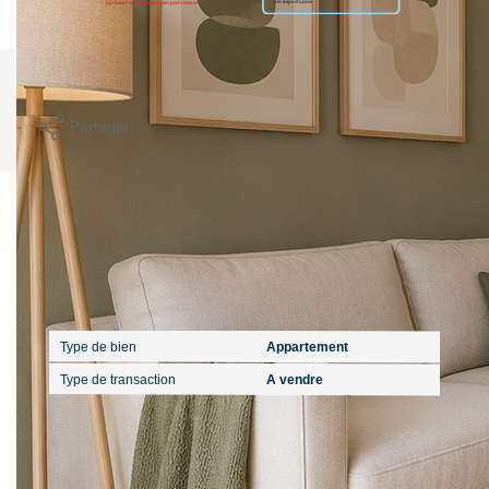
Imprimer
Partager
Calculer mon budget
Caractéristiques détaillées
Général
Type de bien
Appartement
Type de transaction
A vendre