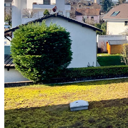
m² situé au deuxième étage d'une petite copropriété
intimiste récemment rénovée et isolée dans le cadre d'une
amélioration énergétique.
L'appartement bénéficie de deux balcons, apportant
luminosité et espaces extérieurs appréciables au quotidien.
Il nécessite aujourd'hui des travaux de rénovation, offrant
ainsi une opportunité de repenser les espaces et de créer
un intérieur à votre image. Que vous soyez primo-
accédant, investisseur ou amateur de projets, ce bien
révèle un fort potentiel d'aménagement.
Son emplacement recherché, le calme de la copropriété et
les récents travaux réalisés sur l'immeuble en font une
base idéale pour un futur cocon.
Une opportunité rare pour ceux qui souhaitent allier