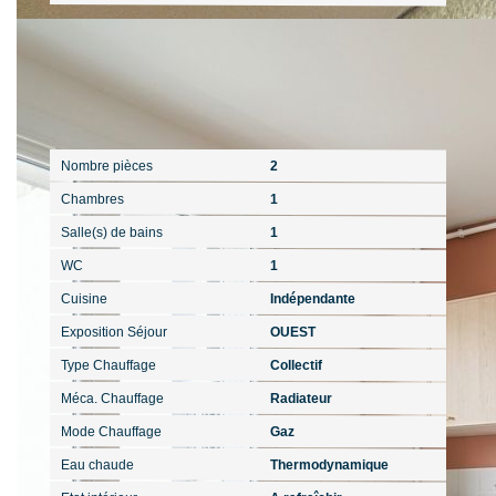
Intérieur
Nombre pièces
2
Chambres
1
Salle(s) de bains
1
WC
1
Cuisine
Indépendante
Exposition Séjour
OUEST
Type Chauffage
Collectif
Méca. Chauffage
Radiateur
Mode Chauffage
Gaz
Eau chaude
Thermodynamique