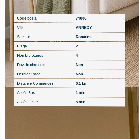
Localisation
Code postal
74000
Ville
ANNECY
Secteur
Romains
Etage
2
Nombre étages
4
Rez de chaussée
Non
Dernier Etage
Non
Distance Commerces
0.1 km
Accès Bus
1 min
Accès Ecole
5 min
Aspects financiers