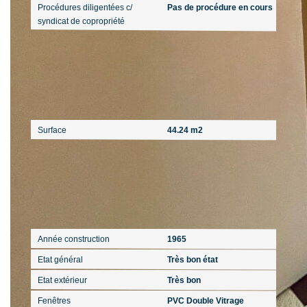
Procédures diligentées c/
Pas de procédure en cours
syndicat de copropriété
Surfaces
Surface
44.24 m2
Extérieur
Année construction
1965
Etat général
Très bon état
Etat extérieur
Très bon
Fenêtres
PVC Double Vitrage