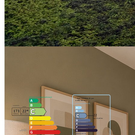
emplacement, potentiel et personnalisation.
En annexes, une cave et un local à vélos complètent le
bien.
Vous disposerez également d'un garage en Supplément.
Réel atout pour le secteur!
**
Honoraires à la charge du vendeur
Nos honoraires
Nous contacter
Diagnostics énergétiques