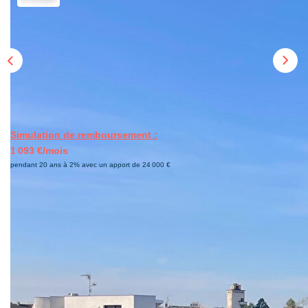
CONTACT
EN
Simulation de remboursement :
1 093 €/mois
pendant 20 ans à 2% avec un apport de 24 000 €
Description
Réf : 3256
À deux pas de la Place des Romains et des commerces de
proximité, découvrez ce charmant appartement T2 de 44