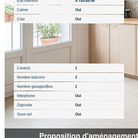
Etat intérieur
A rafraîchir
Calme
Oui
Clair
Oui
Autres
Cave(s)
1
Nombre balcons
2
Nombre garages/Box
1
Interphone
Oui
Digicode
Oui
Sous-sol
Oui