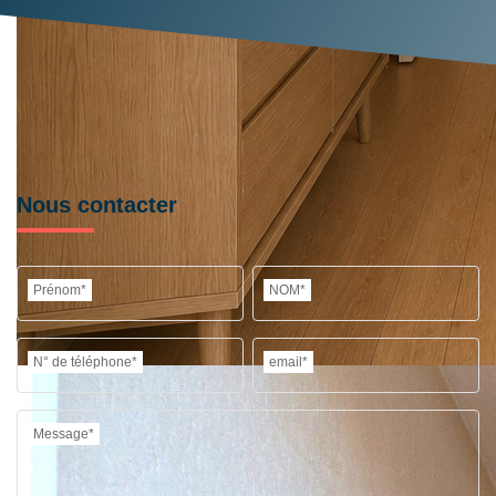
Nous contacter
Prénom*
NOM*
N° de téléphone*
email*
Message*