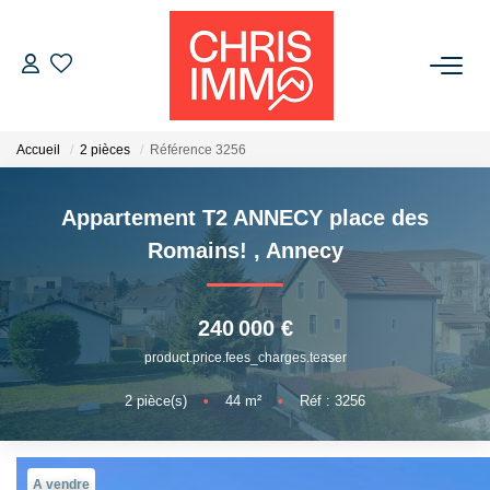
ACHETER
Accueil
2 pièces
Référence 3256
ESTIMER
Appartement T2 ANNECY place des
VENDRE
Romains!
,
Annecy
BIENS VENDUS
240 000 €
product.price.fees_charges.teaser
L'AGENCE
2
pièce(s)
•
44
m²
•
Réf : 3256
Présentation De L'agence
L'équipe
A vendre